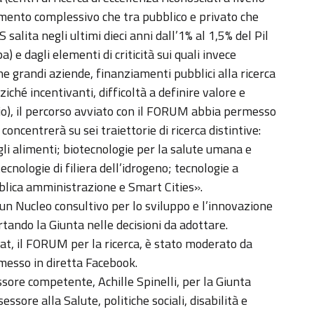
timento complessivo che tra pubblico e privato che
 salita negli ultimi dieci anni dall’1% al 1,5% del Pil
pa) e dagli elementi di criticità sui quali invece
he grandi aziende, finanziamenti pubblici alla ricerca
iché incentivanti, difficoltà a definire valore e
rio), il percorso avviato con il FORUM abbia permesso
concentrerà su sei traiettorie di ricerca distintive:
gli alimenti; biotecnologie per la salute umana e
cnologie di filiera dell’idrogeno; tecnologie a
bblica amministrazione e Smart Cities».
i un Nucleo consultivo per lo sviluppo e l’innovazione
tando la Giunta nelle decisioni da adottare.
at, il FORUM per la ricerca, è stato moderato da
smesso in diretta Facebook.
ssore competente, Achille Spinelli, per la Giunta
sore alla Salute, politiche sociali, disabilità e