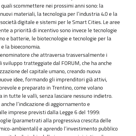
e quali scommettere nei prossimi anni sono: la
 nuovi materiali, la tecnologia per l’industria 4.0 e la
ocietà digitale e sistemi per le Smart Cities. Le aree
e a priorità di incentivo sono invece le tecnologie
o e batterie, le biotecnologie e tecnologie per la
i e la bioeconomia.
 denominatore che attraversa trasversalmente i
ie di sviluppo tratteggiate dal FORUM, che ha anche
orizzazione del capitale umano, creando nuova
nuove idee, formando gli imprenditori già attivi,
utorevole e preparato in Trentino, come volano
 in tutte le valli, senza lasciare nessuno indietro.
 anche l’indicazione di aggiornamento e
lle imprese previsti dalla Legge 6 del 1999:
 soglie (parametrati alla progressiva crescita delle
omico-ambientali) e aprendo l’investimento pubblico