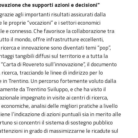
ovazione che supporti azioni e decisioni”
razie agli importanti risultati assicurati dalla
e le proprie “vocazioni” e i settori economici
le e connesso. Che favorisce la collaborazione tra
utto il mondo, offre infrastrutture eccellenti,
e ricerca e innovazione sono diventati temi “pop”,
aggi tangibili diffusi sul territorio e a tutta la
 “Carta di Rovereto sull’innovazione”, il documento
icerca, tracciando le linee di indirizzo per lo
one in Trentino. Un percorso fortemente voluto dalla
amente da Trentino Sviluppo, e che ha visto il
onale impegnato in visite ai centri di ricerca,
e economiche, analisi delle migliori pratiche a livello
ne l’indicazione di azioni puntuali sia in merito alle
ortuno si concentri il sistema di sostegno pubblico
e attenzioni in grado di massimizzarne le ricadute sul