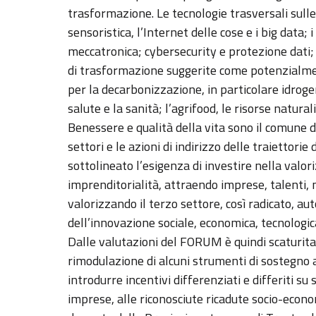
trasformazione. Le tecnologie trasversali sull
sensoristica, l’Internet delle cose e i big data; i
meccatronica; cybersecurity e protezione dati; s
di trasformazione suggerite come potenzialment
per la decarbonizzazione, in particolare idrogen
salute e la sanità; l’agrifood, le risorse natural
Benessere e qualità della vita sono il comune
settori e le azioni di indirizzo delle traiettor
sottolineato l’esigenza di investire nella val
imprenditorialità, attraendo imprese, talenti, 
valorizzando il terzo settore, così radicato, a
dell’innovazione sociale, economica, tecnologica
Dalle valutazioni del FORUM è quindi scaturita
rimodulazione di alcuni strumenti di sostegno a
introdurre incentivi differenziati e differiti su
imprese, alle riconosciute ricadute socio-econ