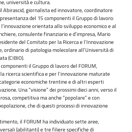
e, università e cultura.
l Abirascid, giornalista ed innovatore, coordinatore
ppresentanza del 15 componenti il Gruppo di lavoro:
l’innovazione orientata allo sviluppo economico e al
anchiere, consulente finanziario e d’impresa, Mario
residente del Comitato per la Ricerca e l’Innovazione
, ordinario di patologia molecolare all’Università di
ata (CIBIO).
ti componenti il Gruppo di lavoro del FORUM,
lla ricerca scientifica e per l’innovazione maturate
categorie economiche trentine e di altri esperti
azione. Una “visione” dei prossimi dieci anni, verso il
gorosa, competitiva ma anche “popolare” e con
 popolazione, che di questi processi di innovazione
estimento, il FORUM ha individuato sette aree,
ersali (abilitanti) e tre filiere specifiche di