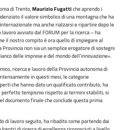
noma di Trento,
Maurizio Fugatti
che aprendo i
videnziato il valore simbolico di una montagna che ha
internazionale ma anche rialzarsi e ripartire dopo le
so lavoro avviato dal FORUM per la ricerca – ha
ome il nostro compito è ora quello di impiegare al
la Provincia non sia un semplice erogatore di sostegni
fianco delle imprese e del mondo dell’innovazione».
mico, ricerca e lavoro della Provincia autonoma di
intensamente in questi mesi, le categorie
 esperti che hanno dato un qualificato contributo, ha
 perfetto tempismo rispetto ai termini stabiliti, si
e del documento finale che conclude questa prima
odo di lavoro seguito, ha ribadito come partendo dai
(centri di ricerca di eccellenza riconosciuti a livello