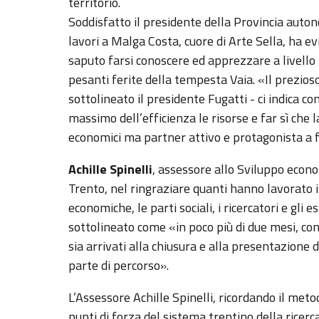
territorio.
Soddisfatto il presidente della Provincia auto
lavori a Malga Costa, cuore di Arte Sella, ha e
saputo farsi conoscere ed apprezzare a livello 
pesanti ferite della tempesta Vaia. «Il prezio
sottolineato il presidente Fugatti - ci indica c
massimo dell’efficienza le risorse e far sì che 
economici ma partner attivo e protagonista a 
Achille Spinelli
, assessore allo Sviluppo econo
Trento, nel ringraziare quanti hanno lavorato 
economiche, le parti sociali, i ricercatori e gli
sottolineato come «in poco più di due mesi, con
sia arrivati alla chiusura e alla presentazion
parte di percorso».
L’Assessore Achille Spinelli, ricordando il met
punti di forza del sistema trentino della ricerca 