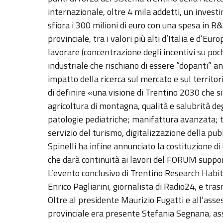
internazionale, oltre 4 mila addetti, un inves
sfiora i 300 milioni di euro con una spesa in R&S
provinciale, tra i valori più alti d’Italia e d’Euro
lavorare (concentrazione degli incentivi su poc
industriale che rischiano di essere “dopanti” anz
impatto della ricerca sul mercato e sul territo
di definire «una visione di Trentino 2030 che si 
agricoltura di montagna, qualità e salubrità de
patologie pediatriche; manifattura avanzata; te
servizio del turismo, digitalizzazione della pu
Spinelli ha infine annunciato la costituzione d
che darà continuità ai lavori del FORUM suppor
L’evento conclusivo di Trentino Research Habit
Enrico Pagliarini, giornalista di Radio24, e tra
Oltre al presidente Maurizio Fugatti e all’asse
provinciale era presente Stefania Segnana, asses