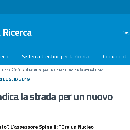
 Ricerca
Seg
erti
Sistema trentino per la ricerca
Comunicati
dizione 2019
/
Il FORUM per la ricerca indica la strada per...
0 LUGLIO 2019
ndica la strada per un nuovo
to”. L'assessore Spinelli: “Ora un Nucleo